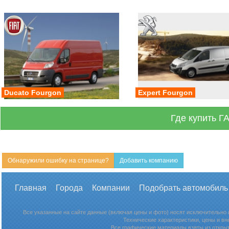
Ducato Fourgon
Expert Fourgon
Где купить Г
Обнаружили ошибку на странице?
Добавить компанию
Главная
Города
Компании
Подобрать автомобиль
Все указанные на сайте данные (включая цены и фото) носят исключительно
Технические характеристики, цены и в
Все графические материалы взяты из откры