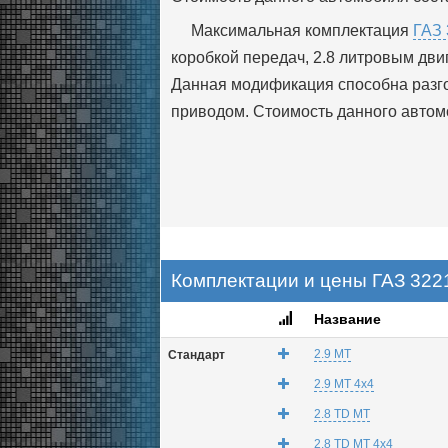
Максимальная комплектация
ГАЗ 
коробкой передач, 2.8 литровым двиг
Данная модификация способна разгон
приводом. Стоимость данного автомо
Комплектации и цены ГАЗ 3221
Название
2.9 MT
Стандарт
2.9 MT 4x4
2.8 TD MT
2.8 TD MT 4x4