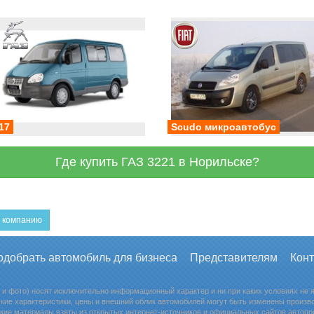
17
Scudo микроавтобус
Где купить ГАЗ 3221 в Норильске?
 компанию
одобрать автомобиль для бизнеса
Представителям
Кон
 и фото) носят исключительно информационный характер и ни при каких условиях не
кие характеристики, цены и внешний облик автомобилей могут быть изменены произв
кие материалы взяты из открытых интернет-источников и официальных сайтов автопр