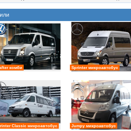
били
after комби
Sprinter микроавтобус
rinter Classic микроавтобус
Jumpy микроавтобус