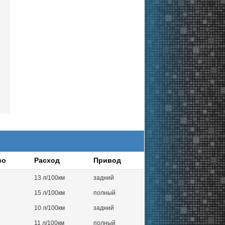
во
Расход
Привод
13 л/100км
задний
15 л/100км
полный
10 л/100км
задний
11 л/100км
полный