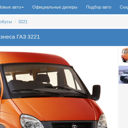
Новые авто
Официальные дилеры
Подбор авто
Ски
обусы
3221
знеса ГАЗ 3221