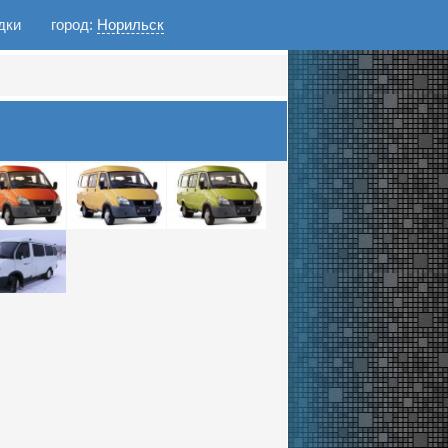
дки
город:
Норильск