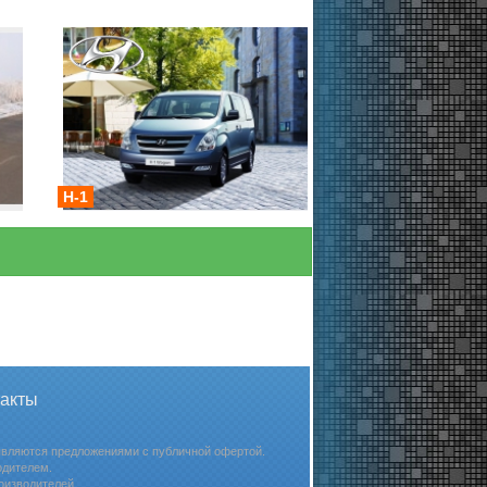
H-1
такты
 являются предложениями с публичной офертой.
одителем.
оизводителей.