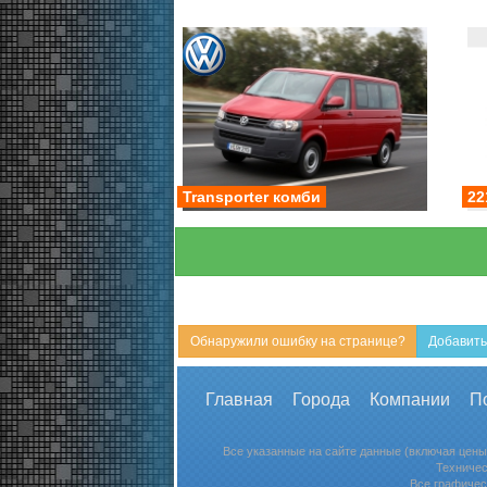
Transporter комби
22
Обнаружили ошибку на странице?
Добавить
Главная
Города
Компании
П
Все указанные на сайте данные (включая цены
Техничес
Все графичес